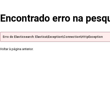
Encontrado erro na pesq
Erro do Elasticsearch: Elastica\Exception\Connection\HttpException
Voltar à página anterior.