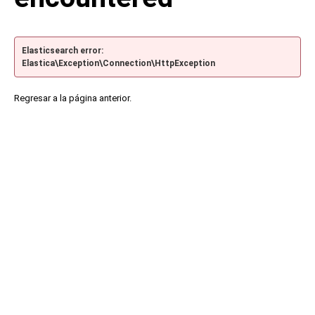
Elasticsearch error:
Elastica\Exception\Connection\HttpException
Regresar a la página anterior.