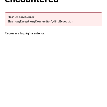
Elasticsearch error:
Elastica\Exception\Connection\HttpException
Regresar a la página anterior.