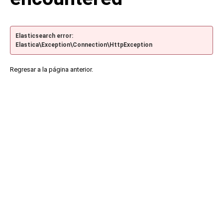
Elasticsearch error:
Elastica\Exception\Connection\HttpException
Regresar a la página anterior.