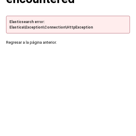
Elasticsearch error:
Elastica\Exception\Connection\HttpException
Regresar a la página anterior.