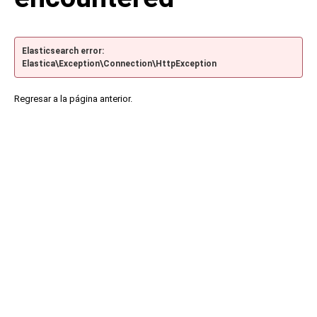
Elasticsearch error:
Elastica\Exception\Connection\HttpException
Regresar a la página anterior.