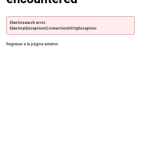
Elasticsearch error:
Elastica\Exception\Connection\HttpException
Regresar a la página anterior.