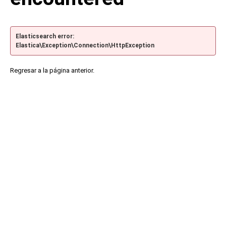
Elasticsearch error:
Elastica\Exception\Connection\HttpException
Regresar a la página anterior.