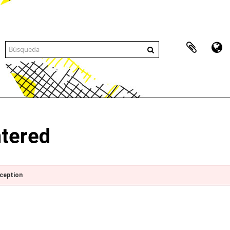
ntered
xception