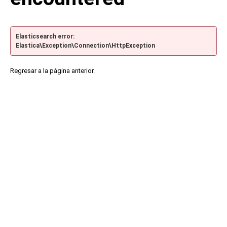
Elasticsearch error:
Elastica\Exception\Connection\HttpException
Regresar a la página anterior.