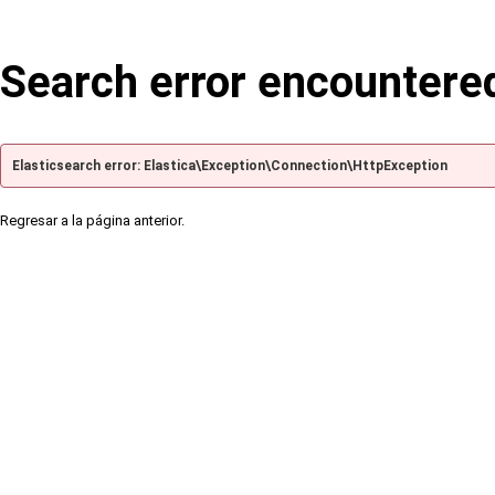
Search error encountere
Elasticsearch error: Elastica\Exception\Connection\HttpException
Regresar a la página anterior.