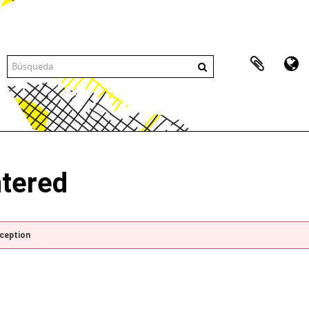
ntered
xception