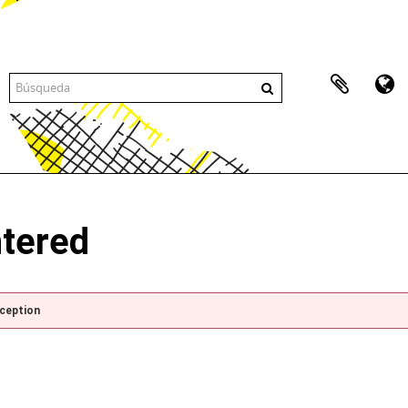
ntered
xception