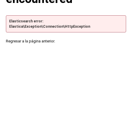
Elasticsearch error:
Elastica\Exception\Connection\HttpException
Regresar a la página anterior.