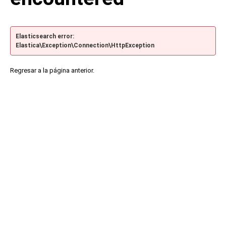
Elasticsearch error:
Elastica\Exception\Connection\HttpException
Regresar a la página anterior.