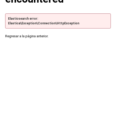
Elasticsearch error:
Elastica\Exception\Connection\HttpException
Regresar a la página anterior.