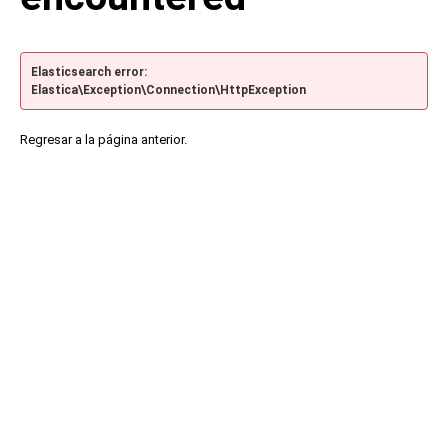
Elasticsearch error:
Elastica\Exception\Connection\HttpException
Regresar a la página anterior.