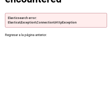
Elasticsearch error:
Elastica\Exception\Connection\HttpException
Regresar a la página anterior.