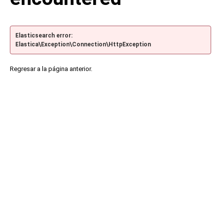
Elasticsearch error:
Elastica\Exception\Connection\HttpException
Regresar a la página anterior.