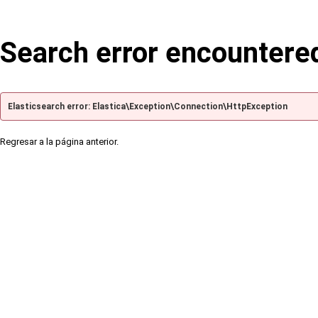
Search error encountere
Elasticsearch error: Elastica\Exception\Connection\HttpException
Regresar a la página anterior.