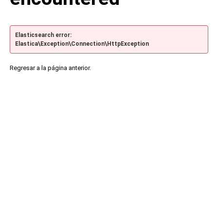
Elasticsearch error:
Elastica\Exception\Connection\HttpException
Regresar a la página anterior.