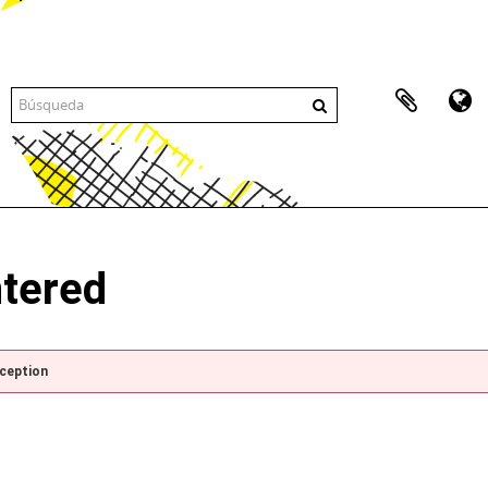
ntered
xception