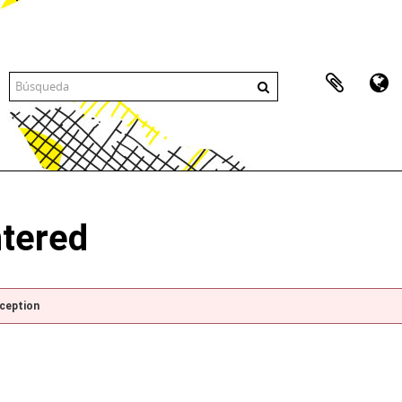
ntered
xception