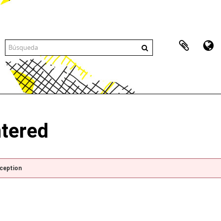
ntered
xception