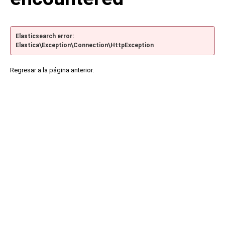
Elasticsearch error:
Elastica\Exception\Connection\HttpException
Regresar a la página anterior.