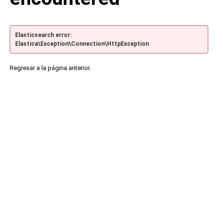
Elasticsearch error:
Elastica\Exception\Connection\HttpException
Regresar a la página anterior.