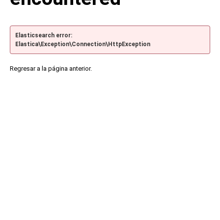
Elasticsearch error:
Elastica\Exception\Connection\HttpException
Regresar a la página anterior.