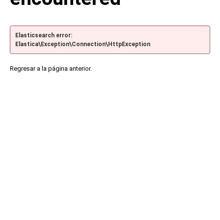
Elasticsearch error:
Elastica\Exception\Connection\HttpException
Regresar a la página anterior.