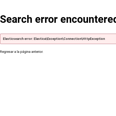
Search error encountere
Elasticsearch error: Elastica\Exception\Connection\HttpException
Regresar a la página anterior.