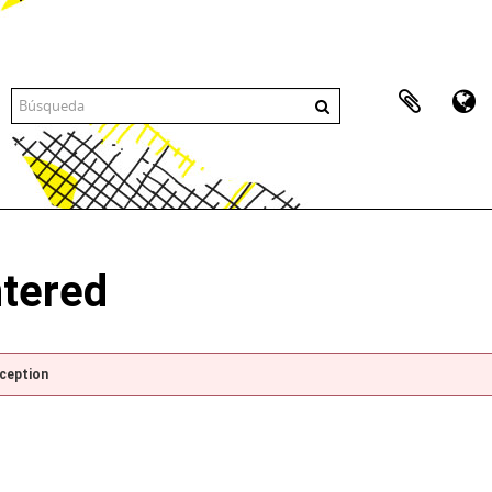
ntered
xception