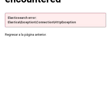
Elasticsearch error:
Elastica\Exception\Connection\HttpException
Regresar a la página anterior.