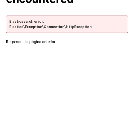
Elasticsearch error:
Elastica\Exception\Connection\HttpException
Regresar a la página anterior.