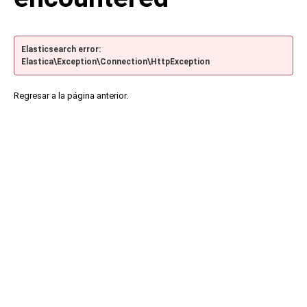
Elasticsearch error:
Elastica\Exception\Connection\HttpException
Regresar a la página anterior.