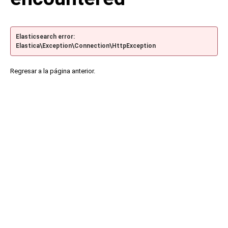
Elasticsearch error:
Elastica\Exception\Connection\HttpException
Regresar a la página anterior.