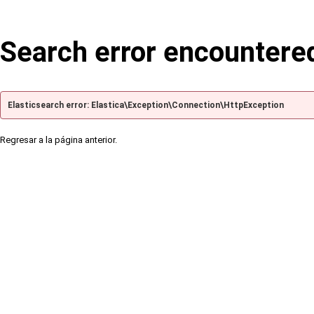
Search error encountere
Elasticsearch error: Elastica\Exception\Connection\HttpException
Regresar a la página anterior.