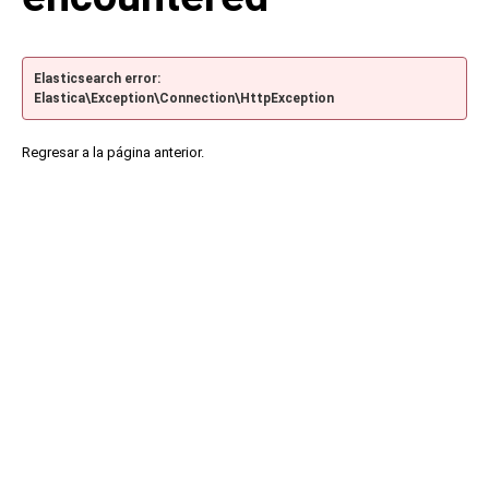
Elasticsearch error:
Elastica\Exception\Connection\HttpException
Regresar a la página anterior.