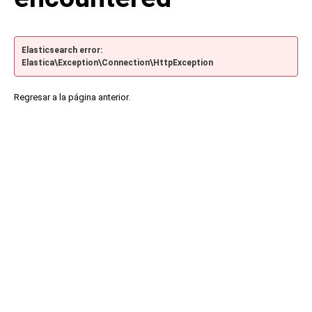
Elasticsearch error:
Elastica\Exception\Connection\HttpException
Regresar a la página anterior.