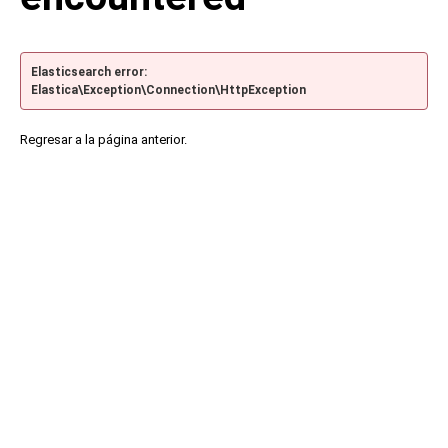
Elasticsearch error:
Elastica\Exception\Connection\HttpException
Regresar a la página anterior.