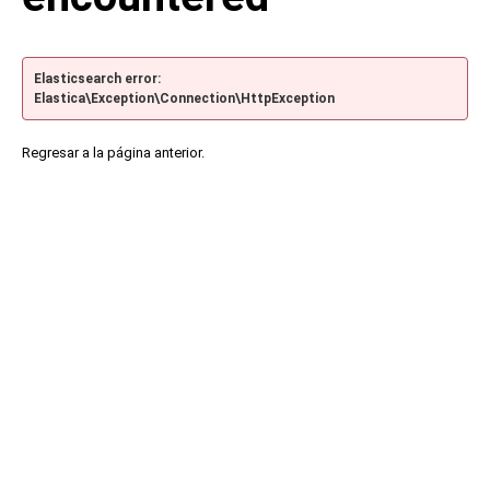
Elasticsearch error:
Elastica\Exception\Connection\HttpException
Regresar a la página anterior.