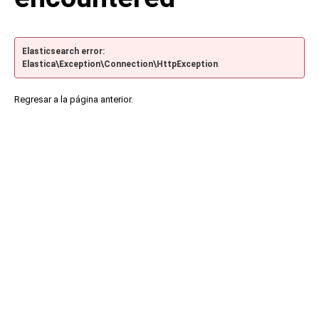
Elasticsearch error:
Elastica\Exception\Connection\HttpException
Regresar a la página anterior.