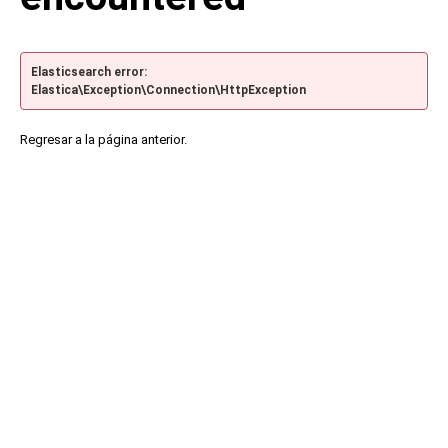
Elasticsearch error:
Elastica\Exception\Connection\HttpException
Regresar a la página anterior.