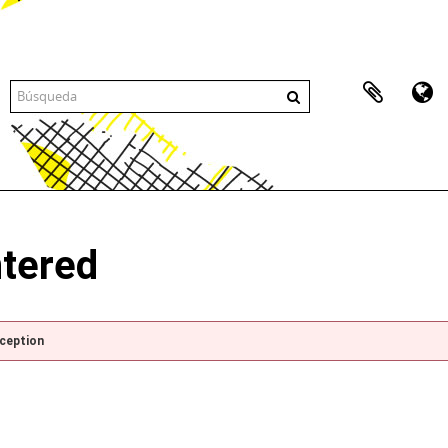
ntered
xception