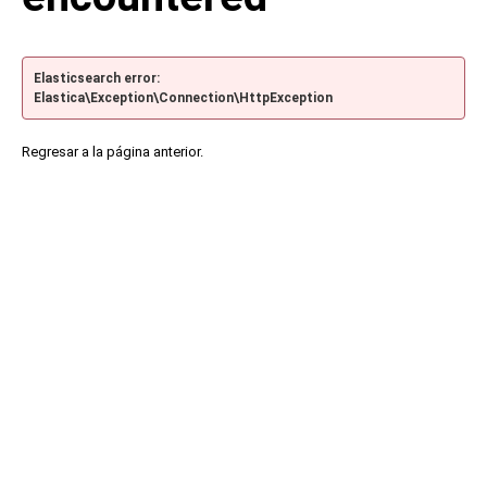
Elasticsearch error:
Elastica\Exception\Connection\HttpException
Regresar a la página anterior.