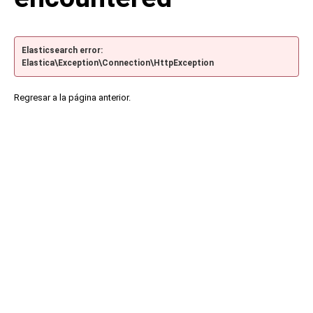
Elasticsearch error:
Elastica\Exception\Connection\HttpException
Regresar a la página anterior.