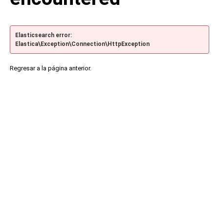
Elasticsearch error:
Elastica\Exception\Connection\HttpException
Regresar a la página anterior.