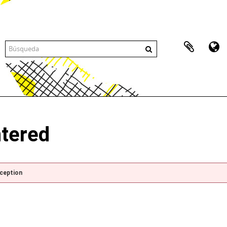
ntered
xception