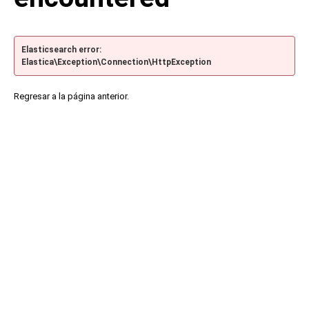
Elasticsearch error:
Elastica\Exception\Connection\HttpException
Regresar a la página anterior.