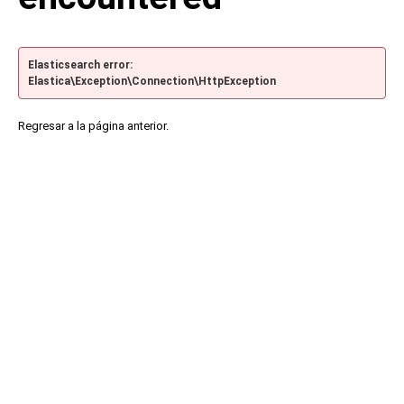
Elasticsearch error:
Elastica\Exception\Connection\HttpException
Regresar a la página anterior.