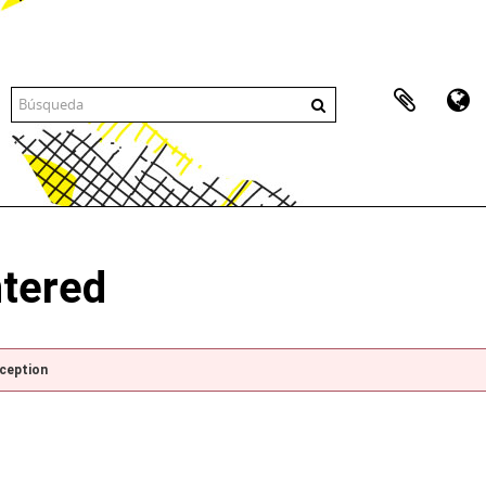
ntered
xception