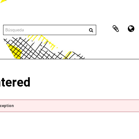
ntered
xception